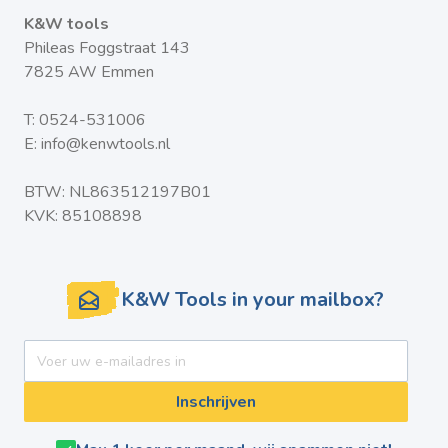
K&W tools
Phileas Foggstraat 143
7825 AW Emmen
T:
0524-531006
E:
info@kenwtools.nl
BTW: NL863512197B01
KVK: 85108898
K&W Tools in your mailbox?
E-mail adres
Inschrijven