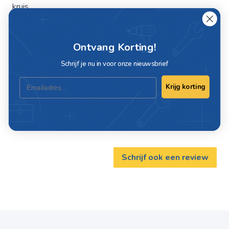
kruis
Materiaal: aluminium
Ontvang Korting!
Specificaties
Schrijf je nu in voor onze nieuwsbrief
Email
Krijg korting
Artikelnummer
C208-10
Materiaal
Aluminium
Schrijf ook een review