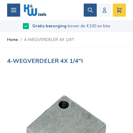
Ga naar de inhoud
Zoek
Winke
Beoordeeld met
Gratis bezorging
9.5
/
10
- Gebaseerd op
boven de €100 ex btw
669
recensies
Home
/
4-WEGVERDELER 4X 1/4"I
4-WEGVERDELER 4X 1/4"I