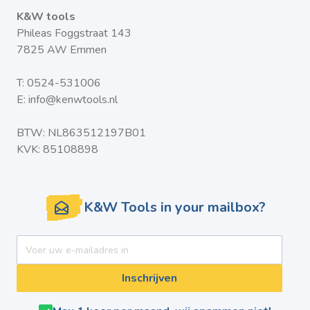
K&W tools
Phileas Foggstraat 143
7825 AW Emmen
T:
0524-531006
E:
info@kenwtools.nl
BTW: NL863512197B01
KVK: 85108898
K&W Tools in your mailbox?
E-mail adres
Inschrijven