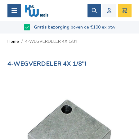
Ga naar de inhoud
Zoek
Winke
Beoordeeld met
Gratis bezorging
9.5
/
10
- Gebaseerd op
boven de €100 ex btw
669
recensies
Home
/
4-WEGVERDELER 4X 1/8"I
4-WEGVERDELER 4X 1/8"I