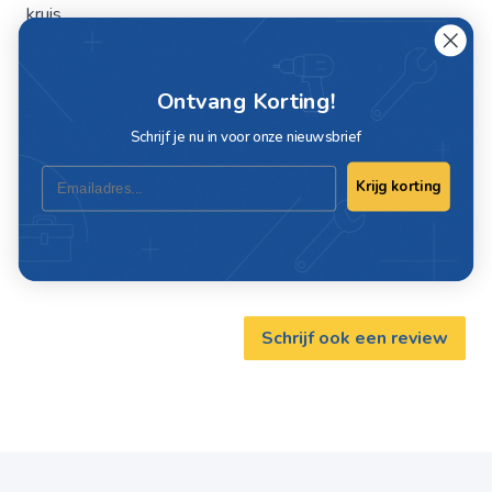
kruis
Materiaal: aluminium
Ontvang Korting!
Specificaties
Schrijf je nu in voor onze nieuwsbrief
Email
Krijg korting
Artikelnummer
C208-00
Materiaal
Aluminium
Schrijf ook een review