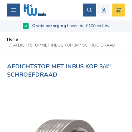
Ga naar de inhoud
Zoek
Winke
Beoordeeld met
Gratis bezorging
9.5
/
10
- Gebaseerd op
boven de €100 ex btw
669
recensies
Home
/
AFDICHTSTOP MET INBUS KOP 3/4" SCHROEFDRAAD
AFDICHTSTOP MET INBUS KOP 3/4"
SCHROEFDRAAD