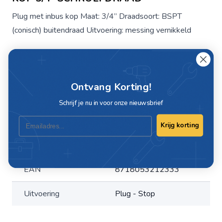
Plug met inbus kop Maat: 3/4” Draadsoort: BSPT
(conisch) buitendraad Uitvoering: messing vernikkeld
Specificaties
Ontvang Korting!
Artikelnummer
C352-40
Schrijf je nu in voor onze nieuwsbrief
Maat
3/4"
Email
Krijg korting
Materiaal
Messing vernikkeld
EAN
8718053212333
Uitvoering
Plug - Stop