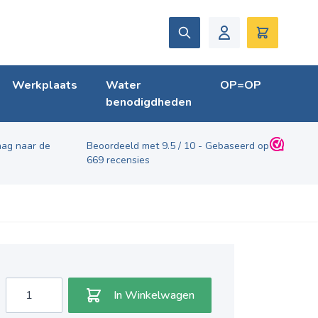
Zoek
Winkelwag
Werkplaats
Water
OP=OP
benodigdheden
ag naar de
Beoordeeld met
9.5
/
10
- Gebaseerd op
669
recensies
Aantal
In Winkelwagen