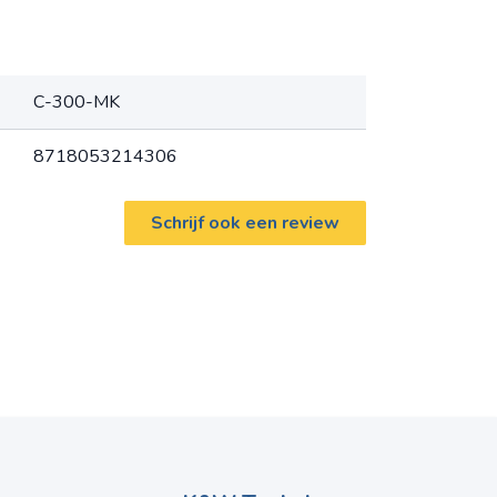
C-300-MK
8718053214306
Schrijf ook een review