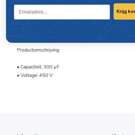
Email
Krijg ko
Omschrijving / CONDENSATOR 300 MI
MET KABEL
Condensator met kabel
Productomschrijving
• Capaciteit: 300 µF
• Voltage: 450 V