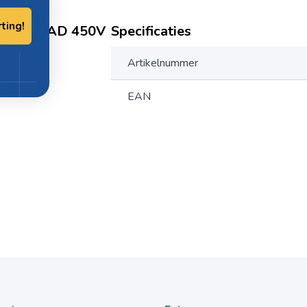
rting!
CROFARRAD 450V
Specificaties
Artikelnummer
EAN