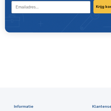
Email
Krijg ko
Omschrijving / CONTRA STEKER 5-POLI
CEE
CONTRA STEKER 5-POLIG 32A 380V 225 CEE
Informatie
Klantense