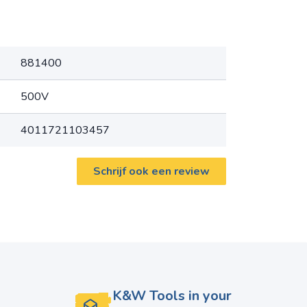
881400
500V
4011721103457
Schrijf ook een review
K&W Tools in your