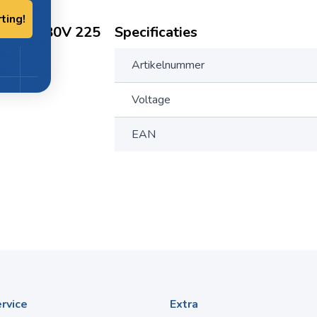
rting!
G 32A 380V 225
Specificaties
Artikelnummer
Voltage
EAN
rvice
Extra