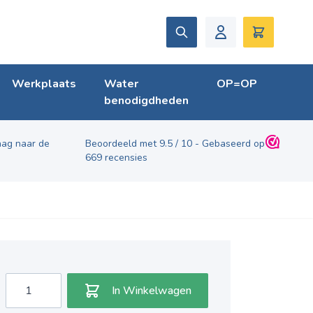
Zoek
Winkelwag
Werkplaats
Water
OP=OP
benodigdheden
ag naar de
Beoordeeld met
9.5
/
10
- Gebaseerd op
669
recensies
Aantal
In Winkelwagen