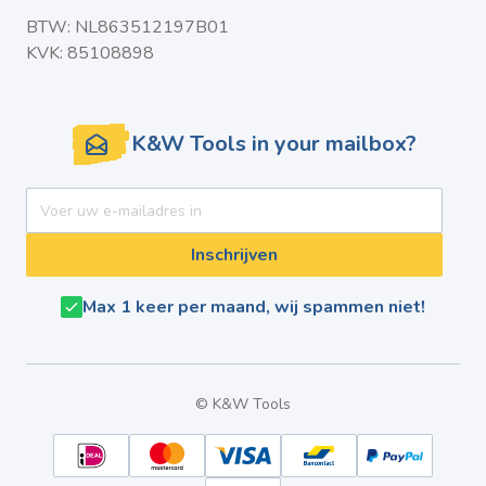
BTW: NL863512197B01
KVK: 85108898
K&W Tools in your mailbox?
E-mail adres
Inschrijven
Max 1 keer per maand, wij spammen niet!
© K&W Tools