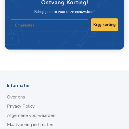
Ontvang Korting!
Artikelnummer
G4611-MF
Schrijf je nu in voor onze nieuwsbrief
Merk
Bohrcraft
Email
Krijg korting
Schrijf ook een review
Informatie
Over ons
Privacy Policy
Algemene voorwaarden
Maatvoering inchmaten