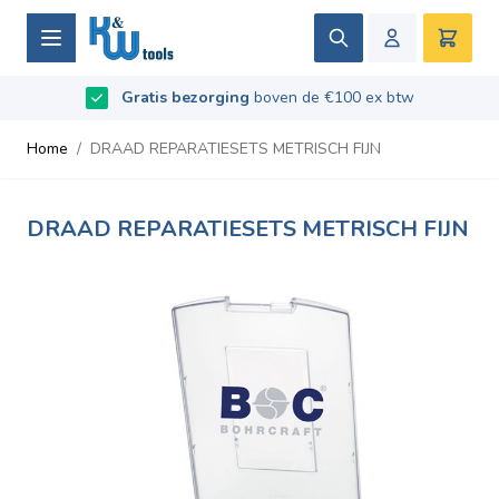
Ga naar de inhoud
Zoek
Winke
Beoordeeld met
Gratis bezorging
9.5
/
10
- Gebaseerd op
boven de €100 ex btw
669
recensies
Home
/
DRAAD REPARATIESETS METRISCH FIJN
DRAAD REPARATIESETS METRISCH FIJN