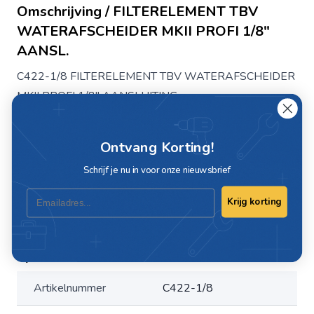
Omschrijving / FILTERELEMENT TBV
WATERAFSCHEIDER MKII PROFI 1/8"
AANSL.
C422-1/8 FILTERELEMENT TBV WATERAFSCHEIDER
MKII PROFI 1/8" AANSLUITING
MKII is een professionele lijn luchtverzorgings units.
Ontvang Korting!
Schrijf je nu in voor onze nieuwsbrief
Filterelement 20 micron tbv waterafscheiders met 1/8"
aansluiting
Email
Krijg korting
Specificaties
Artikelnummer
C422-1/8