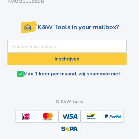
KVK: 85108898
K&W Tools in your mailbox?
E-mail adres
Inschrijven
Max 1 keer per maand, wij spammen niet!
© K&W Tools