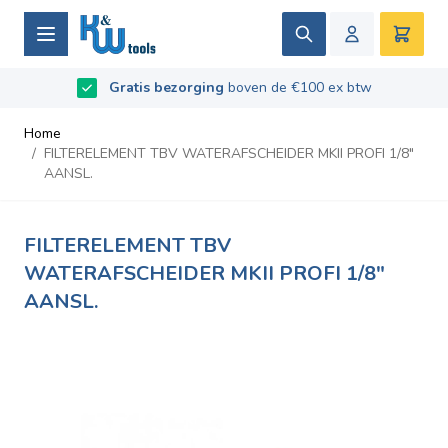
Ga naar de inhoud
Zoek
Winke
B2B / Grotere aantallen bestellen?
vraag naar de
Beoordeeld met
Gratis bezorging
9.5
/
10
- Gebaseerd op
boven de €100 ex btw
669
recensies
voorwaarden
Home
/
FILTERELEMENT TBV WATERAFSCHEIDER MKII PROFI 1/8"
AANSL.
FILTERELEMENT TBV
WATERAFSCHEIDER MKII PROFI 1/8"
AANSL.