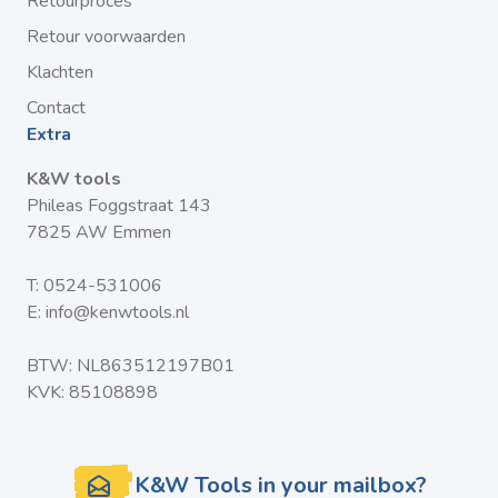
Retourproces
Retour voorwaarden
Klachten
Contact
Extra
K&W tools
Phileas Foggstraat 143
7825 AW Emmen
T:
0524-531006
E:
info@kenwtools.nl
BTW: NL863512197B01
KVK: 85108898
K&W Tools in your mailbox?