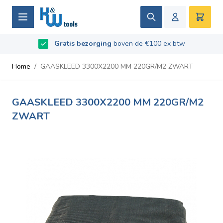
Ga naar de inhoud
Zoek
Winke
B2B / Grotere aantallen bestellen?
vraag naar de
Beoordeeld met
9.5
/
10
- Gebaseerd op
669
recensies
voorwaarden
Home
/
GAASKLEED 3300X2200 MM 220GR/M2 ZWART
GAASKLEED 3300X2200 MM 220GR/M2
ZWART