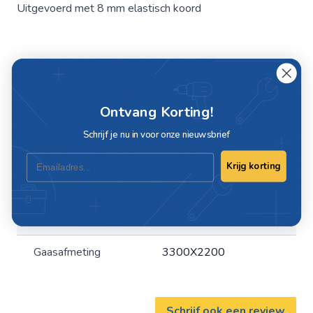
Uitgevoerd met 8 mm elastisch koord
Ontvang Korting!
Specificaties
Schrijf je nu in voor onze nieuwsbrief
Artikelnummer
876002330220
Email
Krijg korting
Merk
Novio
EAN
8717219818235
Gaasafmeting
3300X2200
Schrijf ook een review