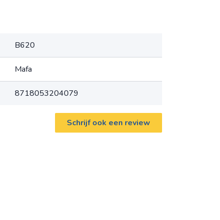
B620
Mafa
8718053204079
Schrijf ook een review