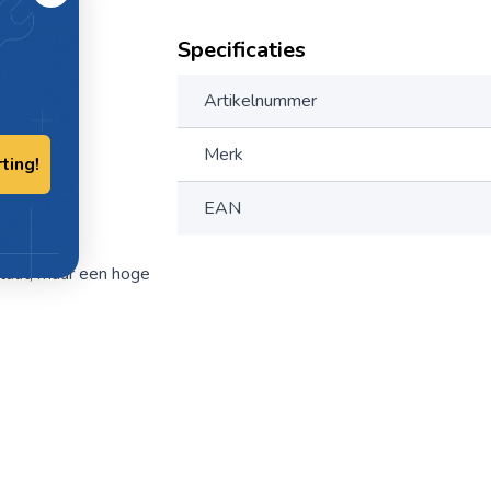
T 1 LTR
Specificaties
Artikelnummer
Merk
rting!
EAN
ltaat, maar een hoge