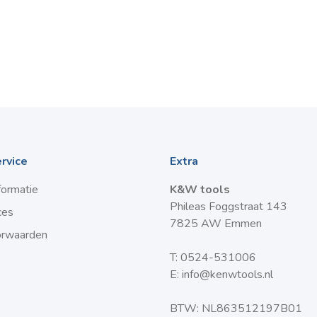
rvice
Extra
formatie
K&W tools
Phileas Foggstraat 143
ces
7825 AW Emmen
orwaarden
T:
0524-531006
E:
info@kenwtools.nl
BTW: NL863512197B01