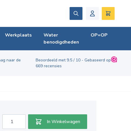
Zoek
Winkelwag
Werkplaats
Water
OP=OP
benodigdheden
ag naar de
Beoordeeld met
9.5
/
10
- Gebaseerd op
669
recensies
Aantal
In Winkelwagen