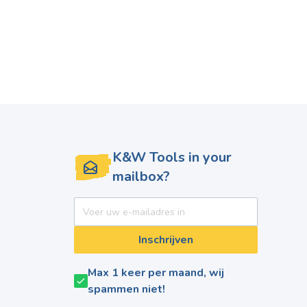
K&W Tools in your
mailbox?
E-mail adres
Inschrijven
Max 1 keer per maand, wij
spammen niet!