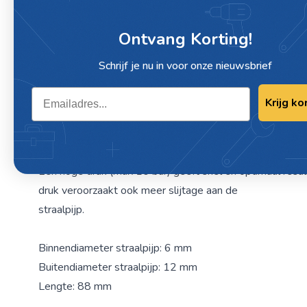
Omschrijving / GRITSTRAALPISTOOL ME
Ontvang Korting!
ONDERBEKER
Schrijf je nu in voor onze nieuwsbrief
Gritstraalpistool met 1L onderbeker
Email
Krijg ko
Merk: MAFA
Werkdruk maximaal 10 bar
Een hoge druk (max 10 bar) geeft snel en optimaal resu
druk veroorzaakt ook meer slijtage aan de
straalpijp.
Binnendiameter straalpijp: 6 mm
Buitendiameter straalpijp: 12 mm
Lengte: 88 mm