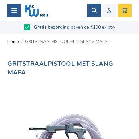
Ga naar de inhoud
Zoek
Winke
B2B / Grotere aantallen bestellen?
vraag naar de
Beoordeeld met
9.5
/
10
- Gebaseerd op
669
recensies
voorwaarden
Home
/
GRITSTRAALPISTOOL MET SLANG MAFA
GRITSTRAALPISTOOL MET SLANG
MAFA