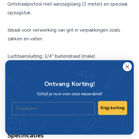
Gritstraalpistool met aanzuigslang (3 meter) en speciaal
opzuigstuk.
Ideaal voor verwerking van grit in verpakkingen zoals
zakken en vaten.
Luchtaansluiting: 1/4" buitendraad (male)
Buitendiameter slang: 15 mm
Binnendiameter slang : 9 mm
Binnendiameter nozzle: 6 mm
Ontvang Korting!
Buitendiameter nozzle: 12 mm
Schrijf je nu in voor onze nieuwsbrief
Lengte nozzle: 88 mm
Email
Luchtverbruik: 433 ltr/min bij 6 bar
Krijg korting
Specificaties