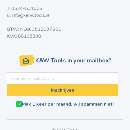
T:
0524-531006
E:
info@kenwtools.nl
BTW: NL863512197B01
KVK: 85108898
K&W Tools in your mailbox?
E-mail adres
Inschrijven
Max 1 keer per maand, wij spammen niet!