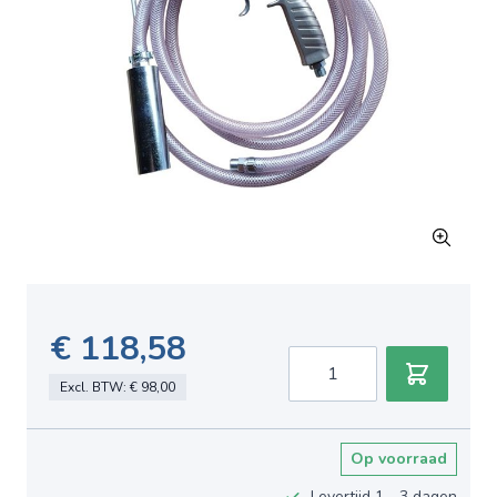
€ 118,58
Aantal
Excl. BTW:
€ 98,00
Op voorraad
Levertijd 1 - 3 dagen