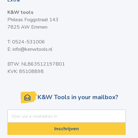
Extra
K&W tools
Phileas Foggstraat 143
7825 AW Emmen
T:
0524-531006
E:
info@kenwtools.nl
BTW: NL863512197B01
KVK: 85108898
K&W Tools in your mailbox?
E-mail adres
Inschrijven