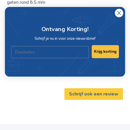
gaten rond 8.5 mm
Specificaties
Ontvang Korting!
Schrijf je nu in voor onze nieuwsbrief
Artikelnummer
19022
Email
Krijg korting
Materiaal
Staal verzinkt
EAN
8718053220994
Schrijf ook een review