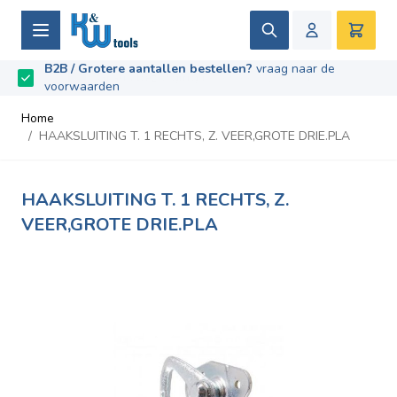
Ga naar de inhoud
Zoek
Winke
B2B / Grotere aantallen bestellen?
vraag naar de
Beoordeeld met
9.5
/
10
- Gebaseerd op
669
recensies
voorwaarden
Home
/
HAAKSLUITING T. 1 RECHTS, Z. VEER,GROTE DRIE.PLA
HAAKSLUITING T. 1 RECHTS, Z.
VEER,GROTE DRIE.PLA