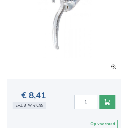
€ 8,41
Aantal
Excl. BTW:
€ 6,95
Op voorraad