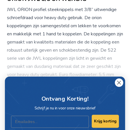
JWL ORION profiel steeknippels met 3/8” uitwendige
schroefdraad voor heavy duty gebruik. De orion
koppelingen zijn samengesteld om lekken te voorkomen
en makkelijk met 1 hand te koppelen. De koppelingen zijn
gemaakt van kwaliteits materialen die de koppeling een
robuust uiterlijk geven en schokbestendig zijn. De 522
serie van de JWL koppelingen zijn licht in gewicht en
gemaakt van dusdanig materiaal dat ze zeer geschikt zijn
voor heavy duty gebruikt. Euro flowdiameter: 5.5 mm
Flow: 900 l/min bij 8 bar Uitwisselbaar met o.a. Cejn 300,
Rectus 14 & 22, TST 014 & 022, Rino-Orion, Aro 210,
Ontvang Korting!
Lees meer
Parker 50, Orion 44516, JWL 572 & 522, Aignep 670
Uitvoering gehard staal Aansluiting: met 3/8” uitwendige
Schrijf je nu in voor onze nieuwsbrief
schroefdraad Werkdruk max: 35 bar Lengte: 42 mm
Email
Krijg korting
Breedte: 16 mm Sleutelwijdte: 14 mm Gewicht: 30 gram
Specificaties