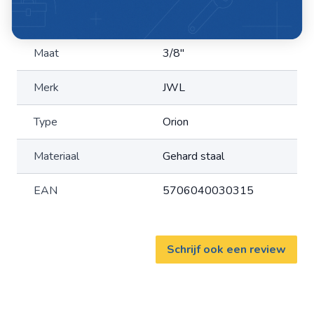
Profiel: ORION
Artikelnummer
C522314
Maat
3/8"
Merk
JWL
Type
Orion
Materiaal
Gehard staal
EAN
5706040030315
Schrijf ook een review