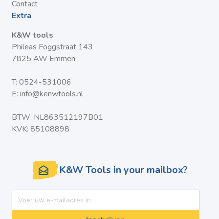
Contact
Extra
K&W tools
Phileas Foggstraat 143
7825 AW Emmen
T:
0524-531006
E:
info@kenwtools.nl
BTW: NL863512197B01
KVK: 85108898
K&W Tools in your mailbox?
E-mail adres