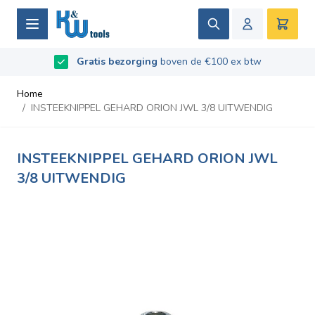
Ga naar de inhoud
Zoek
Winke
B2B / Grotere aantallen bestellen?
vraag naar de
Beoordeeld met
9.5
/
10
- Gebaseerd op
669
recensies
voorwaarden
Home
/
INSTEEKNIPPEL GEHARD ORION JWL 3/8 UITWENDIG
INSTEEKNIPPEL GEHARD ORION JWL
3/8 UITWENDIG