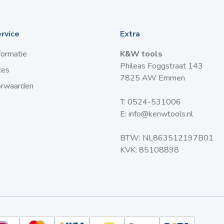
rvice
Extra
formatie
K&W tools
Phileas Foggstraat 143
ces
7825 AW Emmen
orwaarden
T:
0524-531006
E:
info@kenwtools.nl
BTW: NL863512197B01
KVK: 85108898