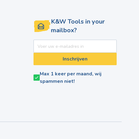
K&W Tools in your
mailbox?
E-mail adres
Inschrijven
Max 1 keer per maand, wij
spammen niet!