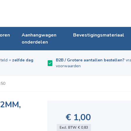
oren
Aanhangwagen
Bevestigingsmateriaal
onderdelen
teld =
zelfde dag
B2B / Grotere aantallen bestellen?
vra
voorwaarden
:50
12MM,
€ 1,00
Excl. BTW:
€ 0,83