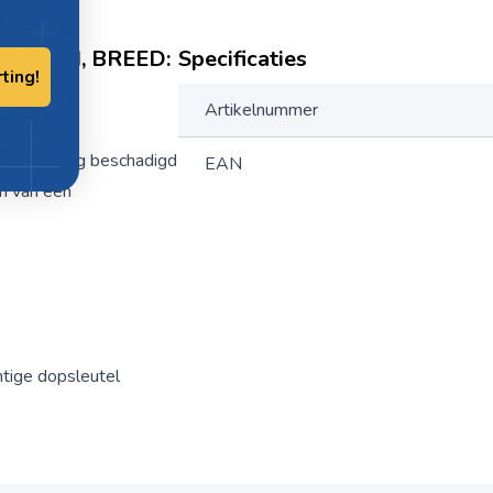
10-12MM, BREED:
Specificaties
rting!
Artikelnummer
t de slang beschadigd
EAN
en van een
tige dopsleutel