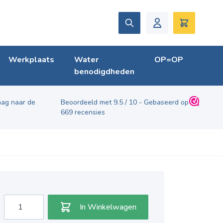
Zoek
Winkelwag
Werkplaats
Water
OP=OP
benodigdheden
ag naar de
Beoordeeld met
9.5
/
10
- Gebaseerd op
669
recensies
Aantal
In Winkelwagen