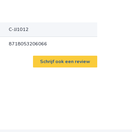
C-JJ1012
8718053206066
Schrijf ook een review