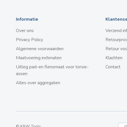
Informatie
Klantense
Over ons
Verzend in
Privacy Policy
Retourpro
Algemene voorwaarden
Retour vo
Maatvoering inchmaten
Klachten
Uitleg pad-en flensmaat voor torsie-
Contact
assen
Alles over aggregaten
© K&W Tools