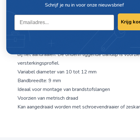
Schrijf je nu in voor onze nieuwsbrief
Omschrijving / JUNIOR CLIP VERZINKT, 
Email
Krijg ko
9MM, VPE:50
Mini slangklem met diameter 10 tot 12 mm.
De klem heeft omgebogen bandranden die voorkomen da
bij het aandraaien. De onderin liggende bandlip is voorzi
versterkingsprofiel.
Variabel diameter van 10 tot 12 mm
Bandbreedte: 9 mm
Ideaal voor montage van brandstofslangen
Voorzien van metrisch draad
Kan aangedraaid worden met schroevendraaier of zeskan