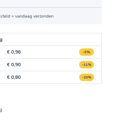
esteld = vandaag verzonden
ng
€ 0,96
-5%
€ 0,90
-11%
€ 0,80
-20%
ng