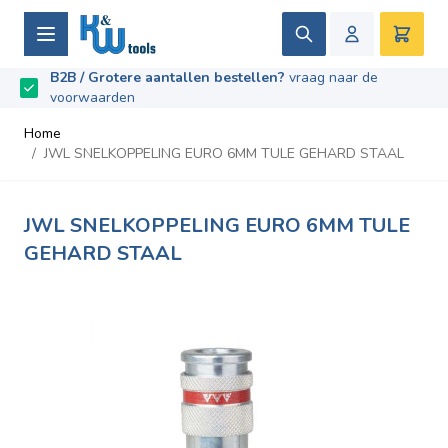
Ga naar de inhoud
Zoek
Winke
B2B / Grotere aantallen bestellen?
vraag naar de
Beoordeeld met
9.5
/
10
- Gebaseerd op
669
recensies
voorwaarden
Home
/
JWL SNELKOPPELING EURO 6MM TULE GEHARD STAAL
JWL SNELKOPPELING EURO 6MM TULE
GEHARD STAAL