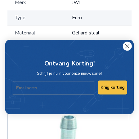
Merk
JWL
Type
Euro
Materiaal
Gehard staal
EAN
5706040217617
Ontvang Korting!
Schrijf ook een review
Schrijf je nu in voor onze nieuwsbrief
Email
Krijg korting
Ook interessant voor jou?