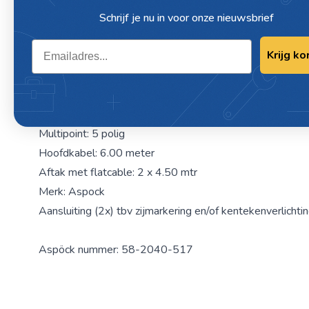
Schrijf je nu in voor onze nieuwsbrief
Omschrijving / KABELSET 13 PLG STEK
Email
5 PLG 6.10 MTR / 2 X 3.70
Krijg ko
Kabelboom met PVC-stekker
Stekker: 13 polig Jaeger
Multipoint: 5 polig
Hoofdkabel: 6.00 meter
Aftak met flatcable: 2 x 4.50 mtr
Merk: Aspock
Aansluiting (2x) tbv zijmarkering en/of kentekenverlichti
Aspöck nummer: 58-2040-517