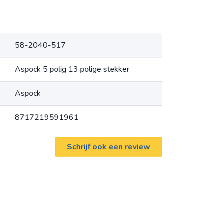
58-2040-517
Aspock 5 polig 13 polige stekker
Aspock
8717219591961
Schrijf ook een review