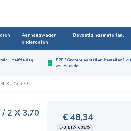
oren
Aanhangwagen
Bevestigingsmateriaal
onderdelen
teld =
zelfde dag
B2B / Grotere aantallen bestellen?
vra
voorwaarden
MTR / 2 X 3.70
/ 2 X 3.70
€ 48,34
Excl. BTW:
€ 39,95