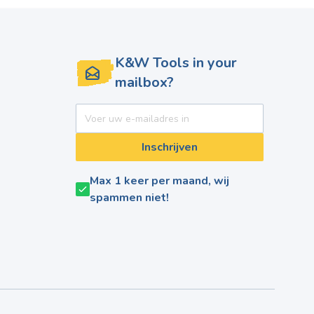
K&W Tools in your
mailbox?
E-mail adres
Inschrijven
Max 1 keer per maand, wij
spammen niet!