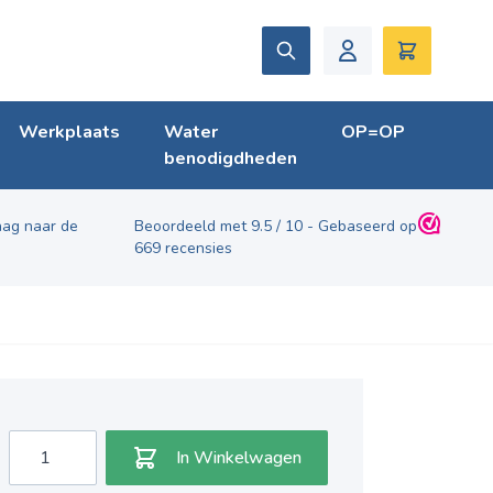
Zoek
Winkelwag
Werkplaats
Water
OP=OP
benodigdheden
ag naar de
Beoordeeld met
9.5
/
10
- Gebaseerd op
669
recensies
Aantal
In Winkelwagen