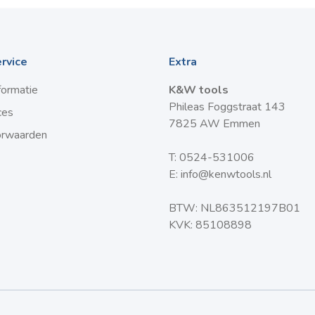
rvice
Extra
formatie
K&W tools
Phileas Foggstraat 143
ces
7825 AW Emmen
orwaarden
T:
0524-531006
E:
info@kenwtools.nl
BTW: NL863512197B01
KVK: 85108898