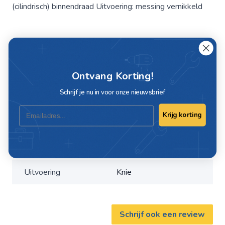
(cilindrisch) binnendraad Uitvoering: messing vernikkeld
Specificaties
Artikelnummer
C355-30
Ontvang Korting!
Schrijf je nu in voor onze nieuwsbrief
Maat
1/2"
Email
Krijg korting
Materiaal
Messing vernikkeld
EAN
8718053200354
Uitvoering
Knie
Schrijf ook een review