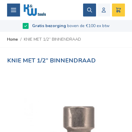
Ga naar de inhoud
Zoek
Winke
Beoordeeld met
Gratis bezorging
9.5
/
10
- Gebaseerd op
boven de €100 ex btw
669
recensies
Home
/
KNIE MET 1/2” BINNENDRAAD
KNIE MET 1/2” BINNENDRAAD