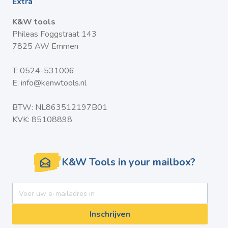
Extra
K&W tools
Phileas Foggstraat 143
7825 AW Emmen
T:
0524-531006
E:
info@kenwtools.nl
BTW: NL863512197B01
KVK: 85108898
K&W Tools in your mailbox?
E-mail adres
Inschrijven