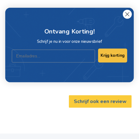
Specificaties
Artikelnummer
D11173
Ontvang Korting!
Schrijf je nu in voor onze nieuwsbrief
Dikte
2.0 mm
Email
Krijg korting
Merk
Deca
EAN
8011399036121
Schrijf ook een review