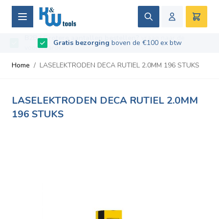
Ga naar de inhoud
Zoek
Winke
B2B / Grotere aantallen bestellen?
vraag naar de
Beoordeeld met
9.5
/
10
- Gebaseerd op
669
recensies
voorwaarden
Home
/
LASELEKTRODEN DECA RUTIEL 2.0MM 196 STUKS
LASELEKTRODEN DECA RUTIEL 2.0MM
196 STUKS