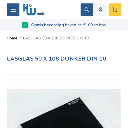
Ga naar de inhoud
Zoek
Winke
Beoordeeld met
Gratis bezorging
9.5
/
10
- Gebaseerd op
boven de €100 ex btw
669
recensies
Home
/
LASGLAS 50 X 108 DONKER DIN 10
LASGLAS 50 X 108 DONKER DIN 10