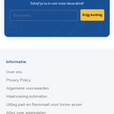
Merk
Deca
Schrijf je nu in voor onze nieuwsbrief
Email
Krijg korting
Schrijf ook een review
Informatie
Over ons
Privacy Policy
Algemene voorwaarden
Maatvoering inchmaten
Uitleg pad-en flensmaat voor torsie-assen
Alles over aggregaten