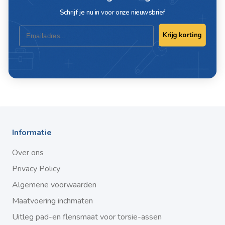
EAN
8718053213019
Schrijf je nu in voor onze nieuwsbrief
Email
Krijg korting
Schrijf ook een review
Informatie
Over ons
Privacy Policy
Algemene voorwaarden
Maatvoering inchmaten
Uitleg pad-en flensmaat voor torsie-assen