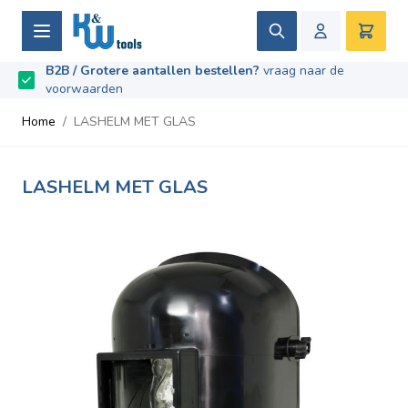
Ga naar de inhoud
Zoek
Winke
B2B / Grotere aantallen bestellen?
vraag naar de
Beoordeeld met
9.5
/
10
- Gebaseerd op
669
recensies
voorwaarden
Home
/
LASHELM MET GLAS
LASHELM MET GLAS