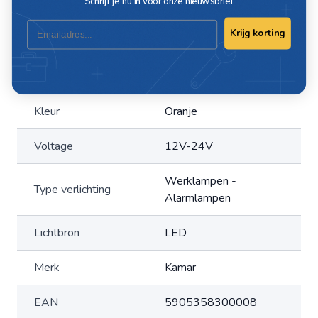
Schrijf je nu in voor onze nieuwsbrief
Email
Krijg korting
Specificaties
Artikelnummer
28393
Kleur
Oranje
Voltage
12V-24V
Werklampen -
Type verlichting
Alarmlampen
Lichtbron
LED
Merk
Kamar
EAN
5905358300008