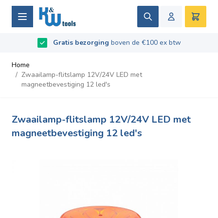
Ga naar de inhoud
Zoek
Winke
B2B / Grotere aantallen bestellen?
vraag naar de
Beoordeeld met
9.5
/
10
- Gebaseerd op
669
recensies
voorwaarden
Home
/
Zwaailamp-flitslamp 12V/24V LED met
magneetbevestiging 12 led's
Zwaailamp-flitslamp 12V/24V LED met
magneetbevestiging 12 led's