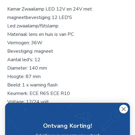
Kamar Zwaailamp LED 12V en 24V met
magneetbevestiging 12 LED'S
Led zwaailamp/flitslamp
Materiaal: lens en huis is van PC
Vermogen: 36W
Bevestiging: magneet
Aantal led's: 12
Diameter: 140 mm
Hoogte: 87 mm
Beeld: 1 x warning flash
Keurmerk: ECE R65 ECE R10
Voltage: 12/24 volt
Aansluitsnoer 3 meter spiraalkabel met sigaretplug met
schakelaar
Ontvang Korting!
Gewicht: 0.63 kg