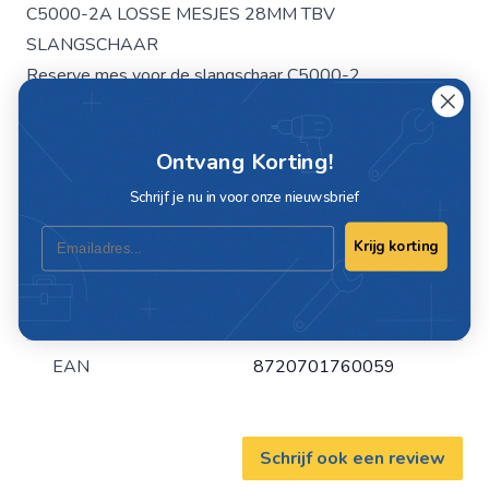
C5000-2A LOSSE MESJES 28MM TBV
SLANGSCHAAR
Reserve mes voor de slangschaar C5000-2
Breedte mes: 30 mm
Hoogte totaal: 40 mm
Ontvang Korting!
Afstand bevestiging hart op hart gemeten: 20 mm
Schrijf je nu in voor onze nieuwsbrief
Email
Krijg korting
Specificaties
Artikelnummer
C5000-2A
EAN
8720701760059
Schrijf ook een review