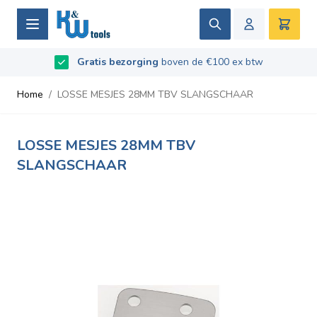
Ga naar de inhoud
Zoek
Winke
B2B / Grotere aantallen bestellen?
vraag naar de
Beoordeeld met
9.5
/
10
- Gebaseerd op
669
recensies
voorwaarden
Home
/
LOSSE MESJES 28MM TBV SLANGSCHAAR
LOSSE MESJES 28MM TBV
SLANGSCHAAR