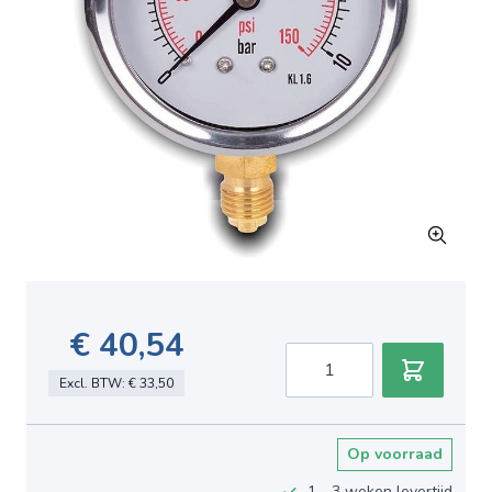
€ 40,54
Aantal
Excl. BTW:
€ 33,50
Op voorraad
1 - 3 weken levertijd