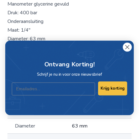
Manometer glycerine gevuld
Druk: 400 bar
Onderaansluiting
Maat: 1/4"
Diameter: 63 mm
Ontvang Korting!
Specificaties
Schrijf je nu in voor onze nieuwsbrief
Artikelnummer
C-38400-10
Email
Krijg korting
Maat
1/4"
Druk
400 bar
Diameter
63 mm