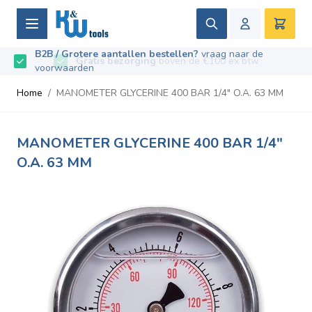
Ga naar de inhoud
Zoek
Winke
B2B / Grotere aantallen bestellen?
vraag naar de
Beoordeeld met
9.5
/
10
- Gebaseerd op
669
recensies
voorwaarden
Home
/
MANOMETER GLYCERINE 400 BAR 1/4" O.A. 63 MM
MANOMETER GLYCERINE 400 BAR 1/4"
O.A. 63 MM