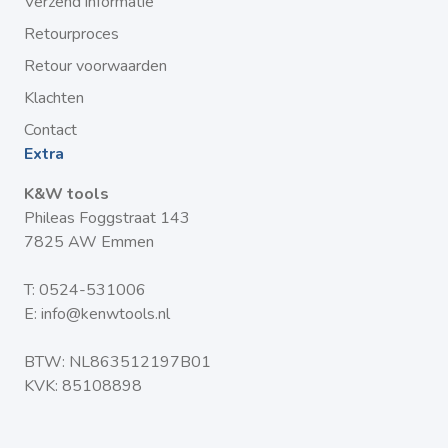
Verzend informatie
Retourproces
Retour voorwaarden
Klachten
Contact
Extra
K&W tools
Phileas Foggstraat 143
7825 AW Emmen
T:
0524-531006
E:
info@kenwtools.nl
BTW: NL863512197B01
KVK: 85108898