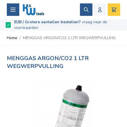
Ga naar de inhoud
Zoek
Winke
B2B / Grotere aantallen bestellen?
vraag naar de
Beoordeeld met
9.5
/
10
- Gebaseerd op
669
recensies
voorwaarden
Home
/
MENGGAS ARGON/CO2 1 LTR WEGWERPVULLING
MENGGAS ARGON/CO2 1 LTR
WEGWERPVULLING