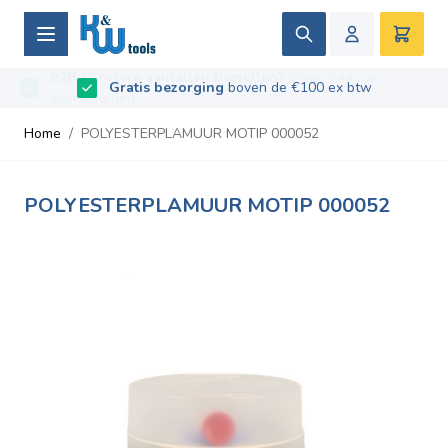
Ga naar de inhoud
Zoek
Winke
B2B / Grotere aantallen bestellen?
vraag naar de
Beoordeeld met
9.5
/
10
- Gebaseerd op
669
recensies
voorwaarden
Home
/
POLYESTERPLAMUUR MOTIP 000052
POLYESTERPLAMUUR MOTIP 000052