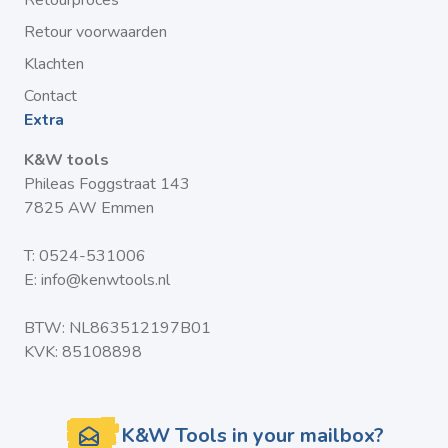
Retourproces
Retour voorwaarden
Klachten
Contact
Extra
K&W tools
Phileas Foggstraat 143
7825 AW Emmen
T:
0524-531006
E:
info@kenwtools.nl
BTW: NL863512197B01
KVK: 85108898
K&W Tools in your mailbox?