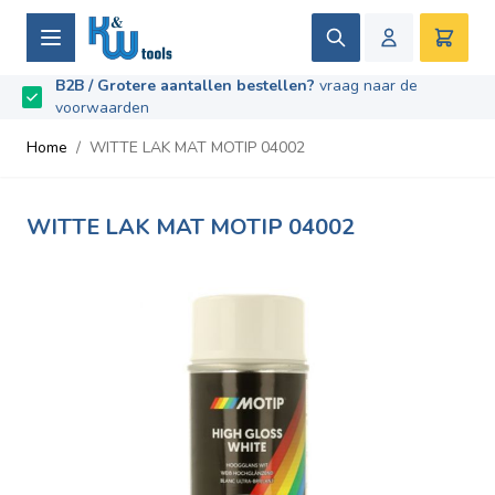
Ga naar de inhoud
Zoek
Winke
B2B / Grotere aantallen bestellen?
vraag naar de
Beoordeeld met
9.5
/
10
- Gebaseerd op
669
recensies
voorwaarden
Home
/
WITTE LAK MAT MOTIP 04002
WITTE LAK MAT MOTIP 04002