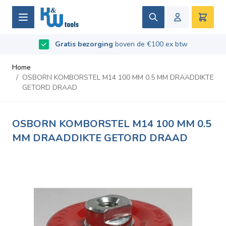
Ga naar de inhoud
Zoek
Winke
B2B / Grotere aantallen bestellen?
vraag naar de
Beoordeeld met
Gratis bezorging
9.5
/
10
- Gebaseerd op
boven de €100 ex btw
669
recensies
voorwaarden
Home
/
OSBORN KOMBORSTEL M14 100 MM 0.5 MM DRAADDIKTE
GETORD DRAAD
OSBORN KOMBORSTEL M14 100 MM 0.5
MM DRAADDIKTE GETORD DRAAD