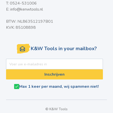
T:
0524-531006
E:
info@kenwtools.nl
BTW: NL863512197B01
KVK: 85108898
K&W Tools in your mailbox?
E-mail adres
Inschrijven
Max 1 keer per maand, wij spammen niet!
© K&W Tools