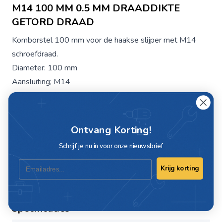
M14 100 MM 0.5 MM DRAADDIKTE
GETORD DRAAD
Komborstel 100 mm voor de haakse slijper met M14
schroefdraad.
Diameter: 100 mm
Aansluiting; M14
Draaddikte: 0.5 mm
Uitvoering: getordeerd staaldraad
Merk: Osborn
Ontvang Korting!
Artikelcode: 2008608154
Schrijf je nu in voor onze nieuwsbrief
Maximaal toerental: 8500 omw/minuut
Email
Geschikt voor zwaar ontroest- en borstelwerk.
Krijg korting
Specificaties