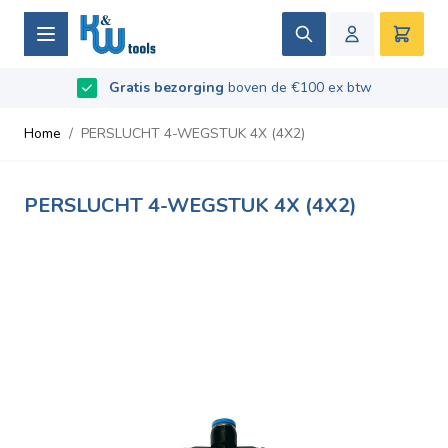
Ga naar de inhoud
Zoek
Winke
Beoordeeld met
Gratis bezorging
9.5
/
10
- Gebaseerd op
boven de €100 ex btw
669
recensies
Home
/
PERSLUCHT 4-WEGSTUK 4X (4X2)
PERSLUCHT 4-WEGSTUK 4X (4X2)