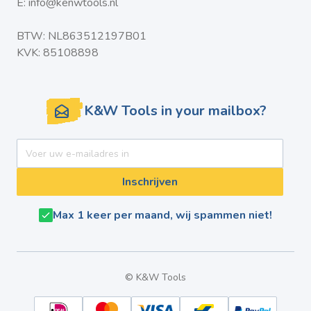
E:
info@kenwtools.nl
BTW: NL863512197B01
KVK: 85108898
K&W Tools in your mailbox?
E-mail adres
Inschrijven
Max 1 keer per maand, wij spammen niet!
© K&W Tools