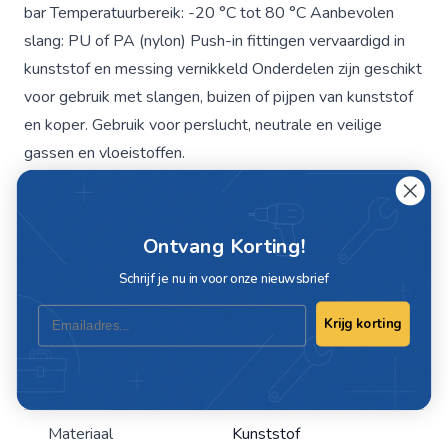
bar Temperatuurbereik: -20 °C tot 80 °C Aanbevolen
slang: PU of PA (nylon) Push-in fittingen vervaardigd in
kunststof en messing vernikkeld Onderdelen zijn geschikt
voor gebruik met slangen, buizen of pijpen van kunststof
en koper. Gebruik voor perslucht, neutrale en veilige
gassen en vloeistoffen.
Specificaties
Ontvang Korting!
Schrijf je nu in voor onze nieuwsbrief
Artikelnummer
C466-4
Email
Krijg korting
Maat
4mm
Slang maat
4mm
Materiaal
Kunststof