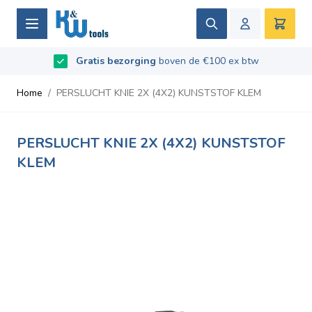
Ga naar de inhoud
Zoek
Winke
Beoordeeld met
Gratis bezorging
9.5
/
10
- Gebaseerd op
boven de €100 ex btw
669
recensies
Home
/
PERSLUCHT KNIE 2X (4X2) KUNSTSTOF KLEM
PERSLUCHT KNIE 2X (4X2) KUNSTSTOF
KLEM