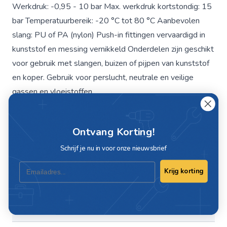
Werkdruk: -0,95 - 10 bar Max. werkdruk kortstondig: 15
bar Temperatuurbereik: -20 °C tot 80 °C Aanbevolen
slang: PU of PA (nylon) Push-in fittingen vervaardigd in
kunststof en messing vernikkeld Onderdelen zijn geschikt
voor gebruik met slangen, buizen of pijpen van kunststof
en koper. Gebruik voor perslucht, neutrale en veilige
gassen en vloeistoffen.
Ontvang Korting!
Specificaties
Schrijf je nu in voor onze nieuwsbrief
Artikelnummer
C464-4
Email
Krijg korting
Maat
4mm
Slang maat
4mm