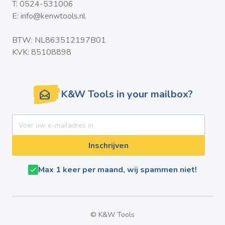
T:
0524-531006
E:
info@kenwtools.nl
BTW: NL863512197B01
KVK: 85108898
K&W Tools in your mailbox?
E-mail adres
Inschrijven
Max 1 keer per maand, wij spammen niet!
© K&W Tools