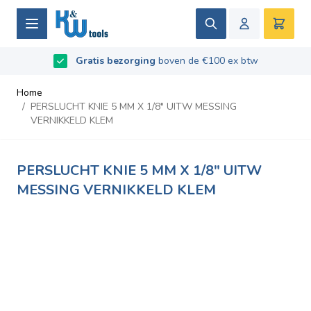
Ga naar de inhoud
Zoek
Winke
Beoordeeld met
Gratis bezorging
9.5
/
10
- Gebaseerd op
boven de €100 ex btw
669
recensies
Home
/
PERSLUCHT KNIE 5 MM X 1/8" UITW MESSING
VERNIKKELD KLEM
PERSLUCHT KNIE 5 MM X 1/8" UITW
MESSING VERNIKKELD KLEM