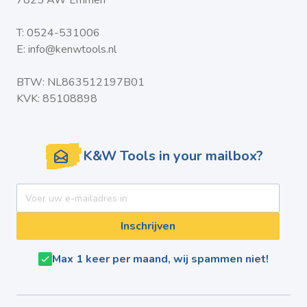
7825 AW Emmen
T:
0524-531006
E:
info@kenwtools.nl
BTW: NL863512197B01
KVK: 85108898
K&W Tools in your mailbox?
E-mail adres
Inschrijven
Max 1 keer per maand, wij spammen niet!