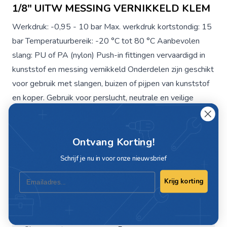
1/8" UITW MESSING VERNIKKELD KLEM
Werkdruk: -0,95 - 10 bar Max. werkdruk kortstondig: 15
bar Temperatuurbereik: -20 °C tot 80 °C Aanbevolen
slang: PU of PA (nylon) Push-in fittingen vervaardigd in
kunststof en messing vernikkeld Onderdelen zijn geschikt
voor gebruik met slangen, buizen of pijpen van kunststof
en koper. Gebruik voor perslucht, neutrale en veilige
gassen en vloeistoffen.
Ontvang Korting!
Specificaties
Schrijf je nu in voor onze nieuwsbrief
Email
Artikelnummer
C463-00-5
Krijg korting
Maat
1/8"