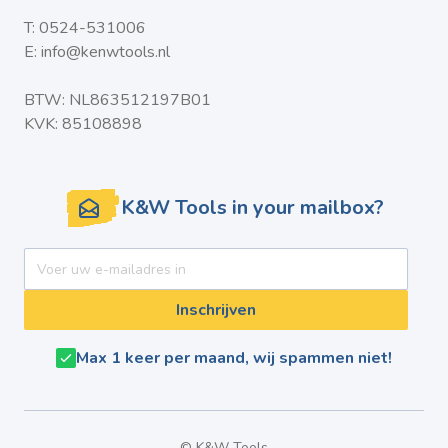
T:
0524-531006
E:
info@kenwtools.nl
BTW: NL863512197B01
KVK: 85108898
K&W Tools in your mailbox?
E-mail adres
Inschrijven
Max 1 keer per maand, wij spammen niet!
© K&W Tools