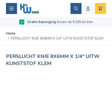
Ga naar de inhoud
Zoek
Winke
B2B / Grotere aantallen bestellen?
vraag naar de
Beoordeeld met
Gratis bezorging
9.5
/
10
- Gebaseerd op
boven de €100 ex btw
669
recensies
voorwaarden
Home
/
PERSLUCHT KNIE 8X6MM X 1/4" UITW KUNSTSTOF KLEM
PERSLUCHT KNIE 8X6MM X 1/4" UITW
KUNSTSTOF KLEM