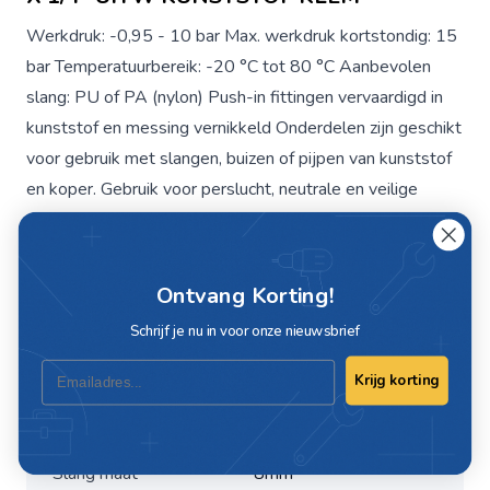
Werkdruk: -0,95 - 10 bar Max. werkdruk kortstondig: 15
bar Temperatuurbereik: -20 °C tot 80 °C Aanbevolen
slang: PU of PA (nylon) Push-in fittingen vervaardigd in
kunststof en messing vernikkeld Onderdelen zijn geschikt
voor gebruik met slangen, buizen of pijpen van kunststof
en koper. Gebruik voor perslucht, neutrale en veilige
gassen en vloeistoffen.
Ontvang Korting!
Specificaties
Schrijf je nu in voor onze nieuwsbrief
Artikelnummer
C463-10-8
Email
Krijg korting
Maat
1/4"
Slang maat
8mm