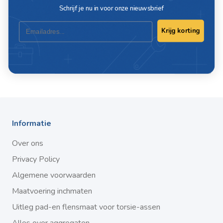
Toevoegen
Schrijf je nu in voor onze nieuwsbrief
Email
Krijg korting
3
producten
Toon
pe
Informatie
Over ons
Privacy Policy
Algemene voorwaarden
Maatvoering inchmaten
Uitleg pad-en flensmaat voor torsie-assen