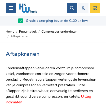
Ga naar de inhoud
Zoek
Winke
Beoordeeld met
Gratis bezorging
9.5
/
10
- Gebaseerd op
boven de €100 ex btw
669
recensies
Home
/
Pneumatiek
/
Compressor onderdelen
/
Aftapkranen
Aftapkranen
Condensaftappen verwijderen vocht uit je compressor
ketel, voorkomen corrosie en zorgen voor schonere
perslucht. Regelmatig aftappen verlengt de levensduur
van je compressor en verbetert prestaties. Onze
aftappen zijn betrouwbaar, eenvoudig te bedienen en
geschikt voor diverse compressors en ketels.
Uitleg
inchmaten