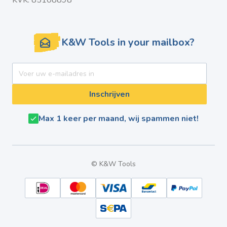
KVK: 85108898
K&W Tools in your mailbox?
E-mail adres
Inschrijven
Max 1 keer per maand, wij spammen niet!
© K&W Tools