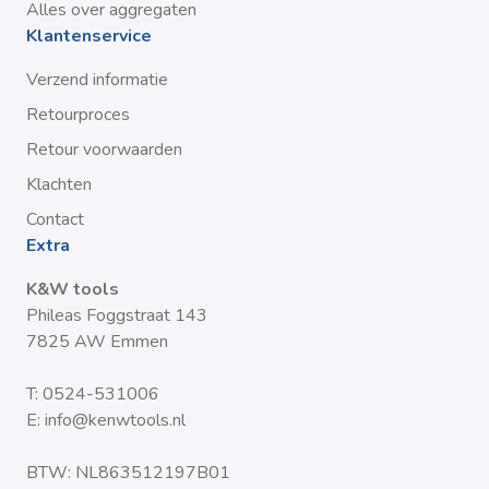
Alles over aggregaten
Afdichtingsmateriaal NBR
Klantenservice
Zuiger aluminium
SW 41 mm
Verzend informatie
Lengte 100,0 mm
Retourproces
Land van herkomst CH
Retour voorwaarden
Douanetariefnummer 84818099
Klachten
REACH SVHC1 stof naam no
Contact
CAS-nr. SVHC 1 no CAS No.
Extra
RoHS-materiaalinformatie RoHS compliant
K&W tools
REACH-informatie no SVHC substance included
Phileas Foggstraat 143
7825 AW Emmen
T:
0524-531006
E:
info@kenwtools.nl
BTW: NL863512197B01