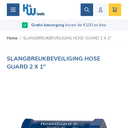
Ga naar de inhoud
Zoek
Winke
Beoordeeld met
Gratis bezorging
9.5
/
10
- Gebaseerd op
boven de €100 ex btw
669
recensies
Home
/
SLANGBREUKBEVEILIGING HOSE GUARD 2 X 1"
SLANGBREUKBEVEILIGING HOSE
GUARD 2 X 1"