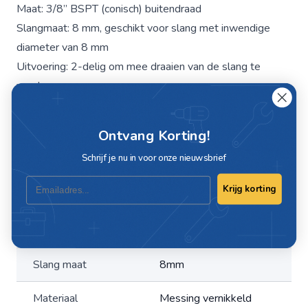
Maat: 3/8” BSPT (conisch) buitendraad
Slangmaat: 8 mm, geschikt voor slang met inwendige
diameter van 8 mm
Uitvoering: 2-delig om mee draaien van de slang te
voorkomen
Materiaal: messing vernikkeld
Ontvang Korting!
Schrijf je nu in voor onze nieuwsbrief
Specificaties
Email
Krijg korting
Artikelnummer
C249D-20-8
Maat
3/8"
Slang maat
8mm
Materiaal
Messing vernikkeld