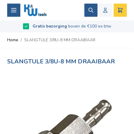
Ga naar de inhoud
Zoek
Winke
B2B / Grotere aantallen bestellen?
vraag naar de
Beoordeeld met
Gratis bezorging
9.5
/
10
- Gebaseerd op
boven de €100 ex btw
669
recensies
voorwaarden
Home
/
SLANGTULE 3/8U-8 MM DRAAIBAAR
SLANGTULE 3/8U-8 MM DRAAIBAAR