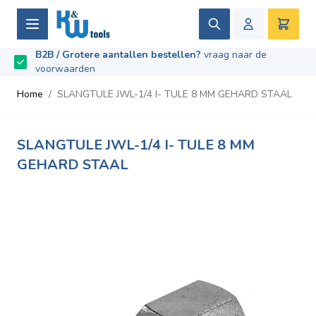
Ga naar de inhoud
Zoek
Winke
B2B / Grotere aantallen bestellen?
vraag naar de
Beoordeeld met
9.5
/
10
- Gebaseerd op
669
recensies
voorwaarden
Home
/
SLANGTULE JWL-1/4 I- TULE 8 MM GEHARD STAAL
SLANGTULE JWL-1/4 I- TULE 8 MM
GEHARD STAAL