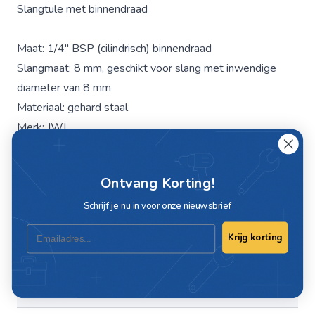
Slangtule met binnendraad
Maat: 1/4" BSP (cilindrisch) binnendraad
Slangmaat: 8 mm, geschikt voor slang met inwendige
diameter van 8 mm
Materiaal: gehard staal
Merk: JWL
Ontvang Korting!
Specificaties
Schrijf je nu in voor onze nieuwsbrief
Artikelnummer
C626032
Email
Krijg korting
Maat
1/4"
Slang maat
8mm