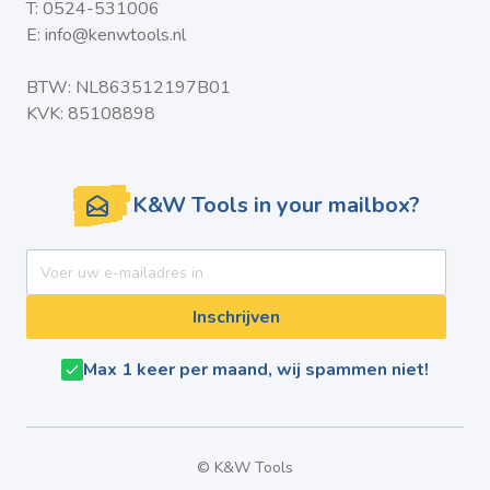
T:
0524-531006
E:
info@kenwtools.nl
BTW: NL863512197B01
KVK: 85108898
K&W Tools in your mailbox?
E-mail adres
Inschrijven
Max 1 keer per maand, wij spammen niet!
© K&W Tools