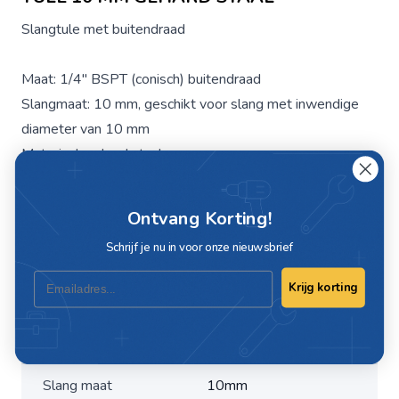
Slangtule met buitendraad
Maat: 1/4" BSPT (conisch) buitendraad
Slangmaat: 10 mm, geschikt voor slang met inwendige
diameter van 10 mm
Materiaal: gehard staal
Merk: JWL
Ontvang Korting!
Schrijf je nu in voor onze nieuwsbrief
Specificaties
Email
Krijg korting
Artikelnummer
C625042
Maat
1/4"
Slang maat
10mm