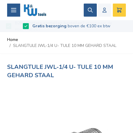
Ga naar de inhoud
Zoek
Winke
B2B / Grotere aantallen bestellen?
vraag naar de
Beoordeeld met
9.5
/
10
- Gebaseerd op
669
recensies
voorwaarden
Home
/
SLANGTULE JWL-1/4 U- TULE 10 MM GEHARD STAAL
SLANGTULE JWL-1/4 U- TULE 10 MM
GEHARD STAAL