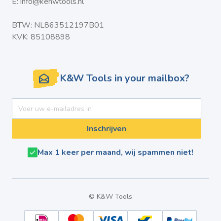
E:
info@kenwtools.nl
BTW: NL863512197B01
KVK: 85108898
K&W Tools in your mailbox?
E-mail adres
Inschrijven
Max 1 keer per maand, wij spammen niet!
© K&W Tools