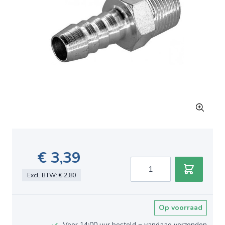
€ 3,39
Aantal
Excl. BTW:
€ 2,80
Op voorraad
Voor 14:00 uur besteld = vandaag verzonden