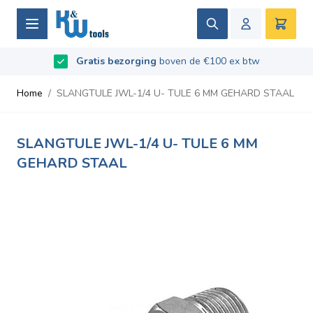
Ga naar de inhoud
Zoek
Winke
B2B / Grotere aantallen bestellen?
vraag naar de
Beoordeeld met
9.5
/
10
- Gebaseerd op
669
recensies
voorwaarden
Home
/
SLANGTULE JWL-1/4 U- TULE 6 MM GEHARD STAAL
SLANGTULE JWL-1/4 U- TULE 6 MM
GEHARD STAAL