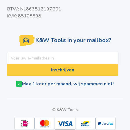
BTW: NL863512197B01
KVK: 85108898
K&W Tools in your mailbox?
E-mail adres
Inschrijven
Max 1 keer per maand, wij spammen niet!
© K&W Tools