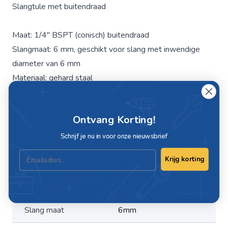
Slangtule met buitendraad
Maat: 1/4" BSPT (conisch) buitendraad
Slangmaat: 6 mm, geschikt voor slang met inwendige
diameter van 6 mm
Materiaal: gehard staal
Merk: JWL
Ontvang Korting!
Specificaties
Schrijf je nu in voor onze nieuwsbrief
Email
Krijg korting
Artikelnummer
C625022
Maat
1/4"
Slang maat
6mm