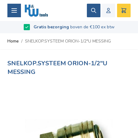
Ga naar de inhoud
Zoek
Winke
B2B / Grotere aantallen bestellen?
vraag naar de
Beoordeeld met
Gratis bezorging
9.5
/
10
- Gebaseerd op
boven de €100 ex btw
669
recensies
voorwaarden
Home
/
SNELKOP.SYSTEEM ORION-1/2"U MESSING
SNELKOP.SYSTEEM ORION-1/2"U
MESSING