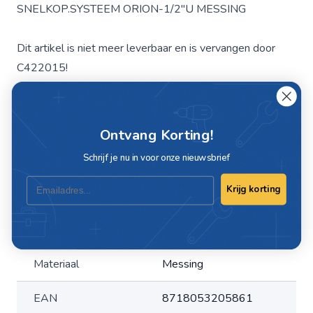
SNELKOP.SYSTEEM ORION-1/2"U MESSING
Dit artikel is niet meer leverbaar en is vervangen door
C422015!
Specificaties
Ontvang Korting!
Schrijf je nu in voor onze nieuwsbrief
Artikelnummer
C1801-3
Email
Krijg korting
Merk
KW
Type
Orion
Materiaal
Messing
EAN
8718053205861