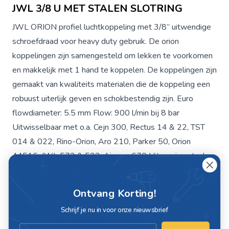
JWL 3/8 U MET STALEN SLOTRING
JWL ORION profiel luchtkoppeling met 3/8” uitwendige
schroefdraad voor heavy duty gebruik. De orion
koppelingen zijn samengesteld om lekken te voorkomen
en makkelijk met 1 hand te koppelen. De koppelingen zijn
gemaakt van kwaliteits materialen die de koppeling een
robuust uiterlijk geven en schokbestendig zijn. Euro
flowdiameter: 5.5 mm Flow: 900 l/min bij 8 bar
Uitwisselbaar met o.a. Cejn 300, Rectus 14 & 22, TST
014 & 022, Rino-Orion, Aro 210, Parker 50, Orion
44516, JWL 572 & 522, Aignep 670 Uitvoering staal
met stalen sluitring Aansluiting: met 3/8” uitwendige
schroefdraad Werkdruk max: 35 bar Sleutelmaat: 19 mm
Ontvang Korting!
Lengte: 57 mm Breedte: 24 mm Gewicht: 88 gram
Schrijf je nu in voor onze nieuwsbrief
Profiel: ORION
Email