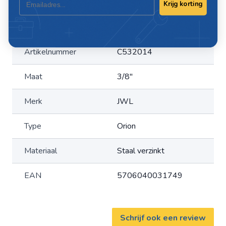
Krijg korting
Specificaties
Artikelnummer
C532014
Maat
3/8"
Merk
JWL
Type
Orion
Materiaal
Staal verzinkt
EAN
5706040031749
Schrijf ook een review