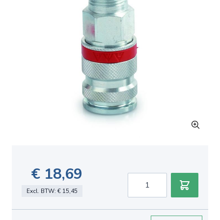
€ 18,69
Aantal
Excl. BTW:
€ 15,45