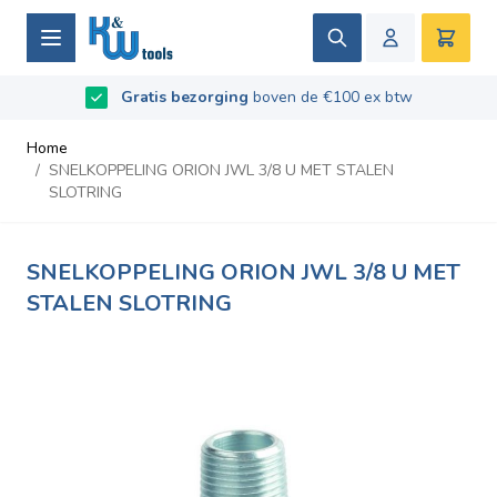
Ga naar de inhoud
Zoek
Winke
Beoordeeld met
Gratis bezorging
9.5
/
10
- Gebaseerd op
boven de €100 ex btw
669
recensies
Home
/
SNELKOPPELING ORION JWL 3/8 U MET STALEN
SLOTRING
SNELKOPPELING ORION JWL 3/8 U MET
STALEN SLOTRING