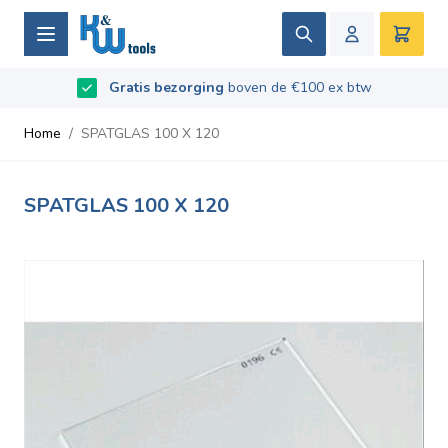
Ga naar de inhoud
Zoek
Winke
Beoordeeld met
Gratis bezorging
9.5
/
10
- Gebaseerd op
boven de €100 ex btw
669
recensies
Home
/
SPATGLAS 100 X 120
SPATGLAS 100 X 120