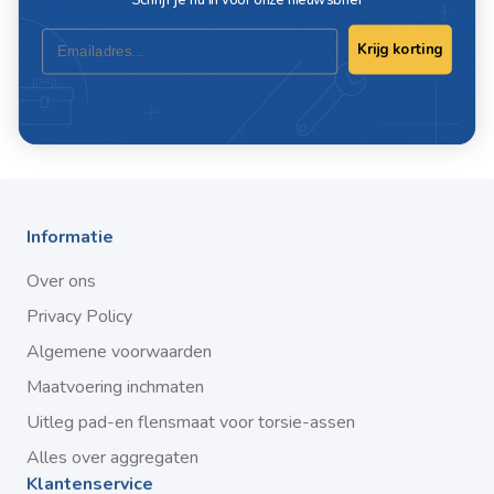
Schrijf je nu in voor onze nieuwsbrief
Email
Krijg korting
Schrijf ook een review
Informatie
Over ons
Privacy Policy
Algemene voorwaarden
Maatvoering inchmaten
Uitleg pad-en flensmaat voor torsie-assen
Alles over aggregaten
Klantenservice