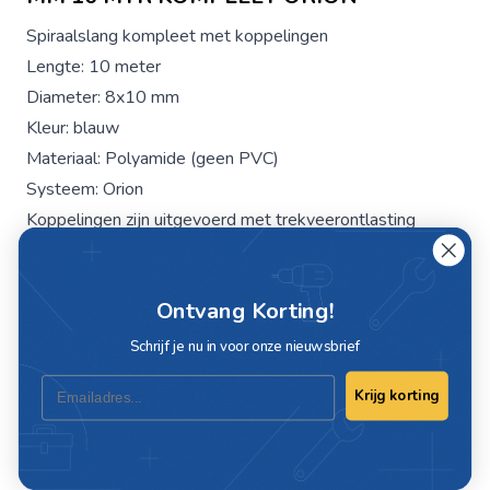
Spiraalslang kompleet met koppelingen
Lengte: 10 meter
Diameter: 8x10 mm
Kleur: blauw
Materiaal: Polyamide (geen PVC)
Systeem: Orion
Koppelingen zijn uitgevoerd met trekveerontlasting
Professionele kwaliteit
Ontvang Korting!
Specificaties
Schrijf je nu in voor onze nieuwsbrief
Email
Artikelnummer
C512108-O
Krijg korting
Kleur
Blauw