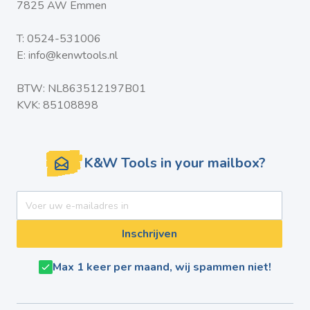
7825 AW Emmen
T:
0524-531006
E:
info@kenwtools.nl
BTW: NL863512197B01
KVK: 85108898
K&W Tools in your mailbox?
E-mail adres
Inschrijven
Max 1 keer per maand, wij spammen niet!