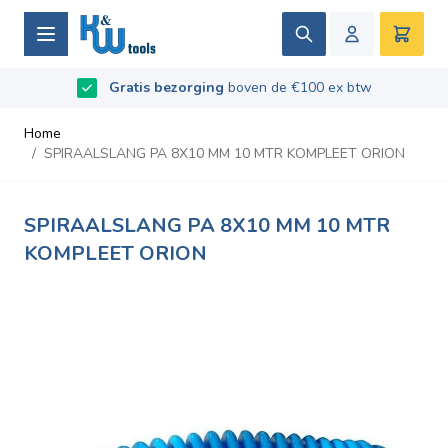
Ga naar de inhoud
Zoek
Winke
B2B / Grotere aantallen bestellen?
vraag naar de
Beoordeeld met
9.5
/
10
- Gebaseerd op
669
recensies
voorwaarden
Home
/
SPIRAALSLANG PA 8X10 MM 10 MTR KOMPLEET ORION
SPIRAALSLANG PA 8X10 MM 10 MTR
KOMPLEET ORION