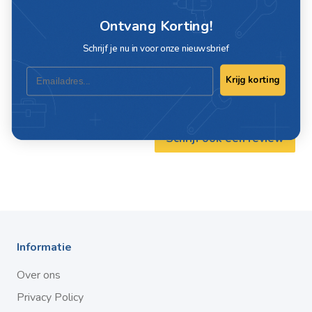
Specificaties
Ontvang Korting!
Artikelnummer
19657
Schrijf je nu in voor onze nieuwsbrief
Email
EAN
8717219446285
Krijg korting
Schrijf ook een review
Informatie
Over ons
Privacy Policy