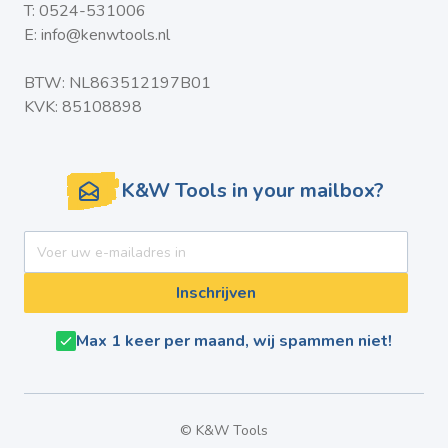
T:
0524-531006
E:
info@kenwtools.nl
BTW: NL863512197B01
KVK: 85108898
K&W Tools in your mailbox?
E-mail adres
Inschrijven
Max 1 keer per maand, wij spammen niet!
© K&W Tools