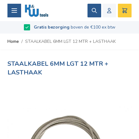
Ga naar de inhoud
Zoek
Winke
B2B / Grotere aantallen bestellen?
vraag naar de
Beoordeeld met
Gratis bezorging
9.5
/
10
- Gebaseerd op
boven de €100 ex btw
669
recensies
voorwaarden
Home
/
STAALKABEL 6MM LGT 12 MTR + LASTHAAK
STAALKABEL 6MM LGT 12 MTR +
LASTHAAK