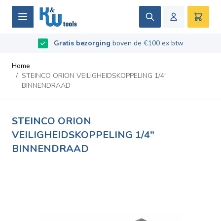
Ga naar de inhoud
Zoek
Winke
B2B / Grotere aantallen bestellen?
vraag naar de
Beoordeeld met
9.5
/
10
- Gebaseerd op
669
recensies
voorwaarden
Home
/
STEINCO ORION VEILIGHEIDSKOPPELING 1/4"
BINNENDRAAD
STEINCO ORION
VEILIGHEIDSKOPPELING 1/4"
BINNENDRAAD