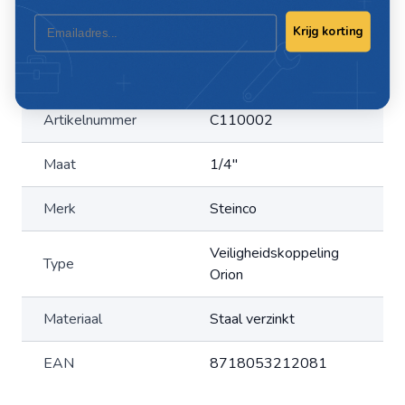
Email
Krijg korting
Specificaties
Artikelnummer
C110002
Maat
1/4"
Merk
Steinco
Veiligheidskoppeling
Type
Orion
Materiaal
Staal verzinkt
EAN
8718053212081