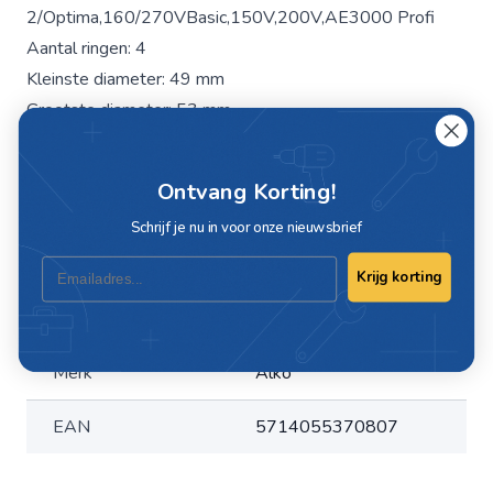
2/Optima,160/270VBasic,150V,200V,AE3000 Profi
Aantal ringen: 4
Kleinste diameter: 49 mm
Grootste diameter: 53 mm
Lengte: 129 mm
Boutuitsparing J/N: J met platte onderkant
Ontvang Korting!
Schrijf je nu in voor onze nieuwsbrief
Specificaties
Email
Krijg korting
Artikelnummer
15238
Merk
Alko
EAN
5714055370807