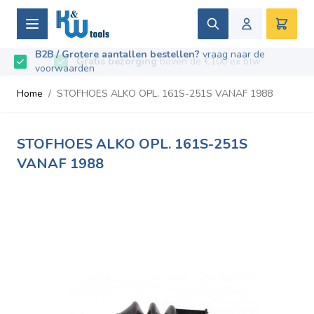
Ga naar de inhoud
Zoek
Winke
B2B / Grotere aantallen bestellen?
vraag naar de
Beoordeeld met
9.5
/
10
- Gebaseerd op
669
recensies
voorwaarden
Home
/
STOFHOES ALKO OPL. 161S-251S VANAF 1988
STOFHOES ALKO OPL. 161S-251S
VANAF 1988