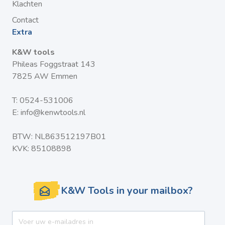
Klachten
Contact
Extra
K&W tools
Phileas Foggstraat 143
7825 AW Emmen
T:
0524-531006
E:
info@kenwtools.nl
BTW: NL863512197B01
KVK: 85108898
K&W Tools in your mailbox?
E-mail adres