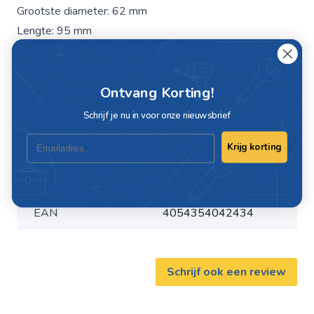
Grootste diameter: 62 mm
Lengte: 95 mm
Boutuitsparing J/N: J
Ontvang Korting!
Specificaties
Schrijf je nu in voor onze nieuwsbrief
Email
Artikelnummer
20257
Krijg korting
Merk
Peitz
EAN
4054354042434
Schrijf ook een review