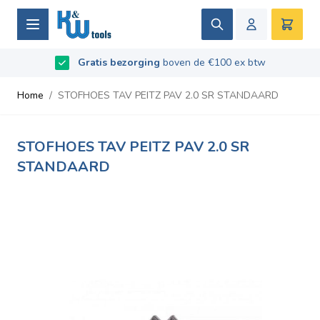
Ga naar de inhoud
Zoek
Winke
Beoordeeld met
Gratis bezorging
9.5
/
10
- Gebaseerd op
boven de €100 ex btw
669
recensies
Home
/
STOFHOES TAV PEITZ PAV 2.0 SR STANDAARD
STOFHOES TAV PEITZ PAV 2.0 SR
STANDAARD