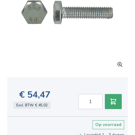
€ 54,47
Aantal
Excl. BTW:
€ 45,02
Op voorraad
Levertijd 1 - 3 dagen