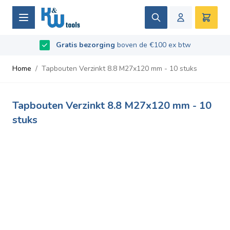
Ga naar de inhoud
Zoek
Winke
Beoordeeld met
Gratis bezorging
9.5
/
10
- Gebaseerd op
boven de €100 ex btw
669
recensies
Home
/
Tapbouten Verzinkt 8.8 M27x120 mm - 10 stuks
Tapbouten Verzinkt 8.8 M27x120 mm - 10
stuks