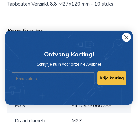
Tapbouten Verzinkt 8.8 M27x120 mm - 10 stuks
Specificaties
Artikelnummer
TBOUT-2700120
Ontvang Korting!
Draad
Voldraad
Schrijf je nu in voor onze nieuwsbrief
Email
Merk
PGB
Krijg korting
Materiaal
Staal verzinkt
EAN
5410439060288
Draad diameter
M27