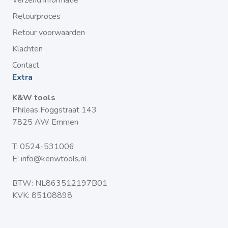
Verzend informatie
Retourproces
Retour voorwaarden
Klachten
Contact
Extra
K&W tools
Phileas Foggstraat 143
7825 AW Emmen
T:
0524-531006
E:
info@kenwtools.nl
BTW: NL863512197B01
KVK: 85108898