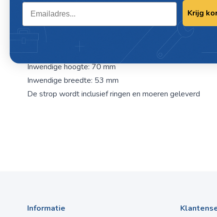
Email
Krijg ko
Omschrijving / U-STROP 70 X 53 MM IN
MOEREN M10
U-strop
Inwendige hoogte: 70 mm
Inwendige breedte: 53 mm
De strop wordt inclusief ringen en moeren geleverd
Informatie
Klantense