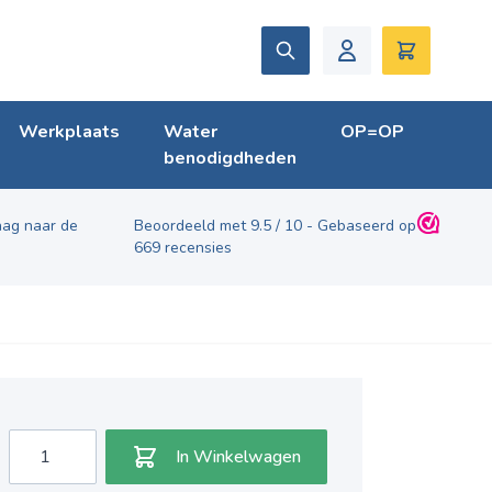
Zoek
Winkelwag
Werkplaats
Water
OP=OP
benodigdheden
ag naar de
Beoordeeld met
9.5
/
10
- Gebaseerd op
669
recensies
Aantal
In Winkelwagen