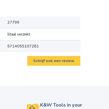
27799
Staal verzinkt
5714055107281
Schrijf ook een review
K&W Tools in your