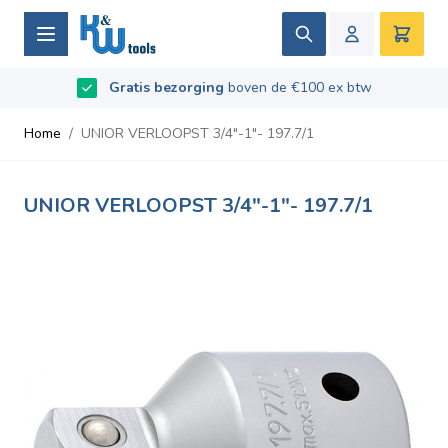
Ga naar de inhoud
Zoek
Winke
Beoordeeld met
Gratis bezorging
9.5
/
10
- Gebaseerd op
boven de €100 ex btw
669
recensies
Home
/
UNIOR VERLOOPST 3/4"-1"- 197.7/1
UNIOR VERLOOPST 3/4"-1"- 197.7/1