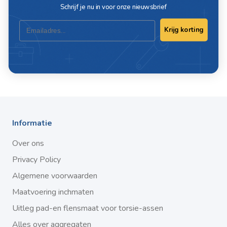
EAN
3838909106953
Schrijf je nu in voor onze nieuwsbrief
Email
Krijg korting
Schrijf ook een review
Informatie
Over ons
Privacy Policy
Algemene voorwaarden
Maatvoering inchmaten
Uitleg pad-en flensmaat voor torsie-assen
Alles over aggregaten