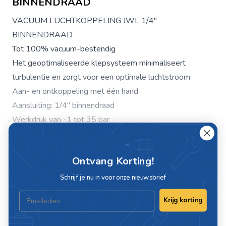
BINNENDRAAD
VACUUM LUCHTKOPPELING JWL 1/4"
BINNENDRAAD
Tot 100% vacuum-bestendig
Het geoptimaliseerde klepsysteem minimaliseert
turbulentie en zorgt voor een optimale luchtstroom
Aan- en ontkoppeling met één hand
Aansluiting: 1/4" binnendraad
Werkdruk van -1 tot 35 bar
Barstdruk: 150 bar
Temperatuurbestendigheid: -20°C tot +60°C
Ontvang Korting!
Flow diameter: 7.8mm (euro)
Lees meer
Materialen
Schrijf je nu in voor onze nieuwsbrief
Huis: Staal elvz
Email
Krijg korting
Klep: messing
Borgring: gehard staal elvz
Specificaties