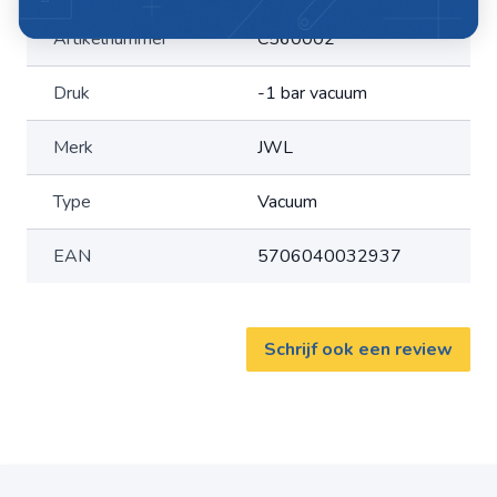
Kogel: gehard staal
Artikelnummer
C560002
Seal: niril rubber
Veren: inox veren staal
Druk
-1 bar vacuum
Fabrikantnummer: 560002-000
Merk
JWL
Type
Vacuum
EAN
5706040032937
Schrijf ook een review