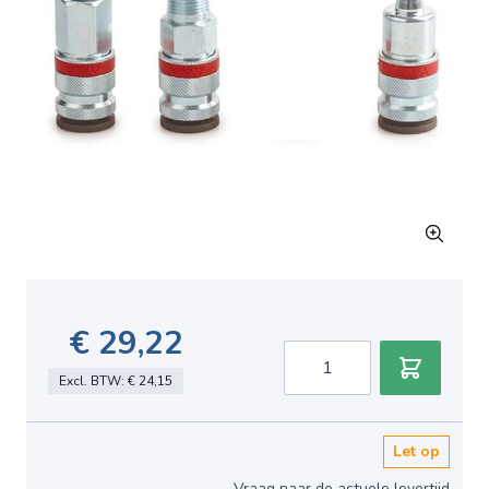
€ 29,22
Aantal
Excl. BTW:
€ 24,15
Let op
Vraag naar de actuele levertijd