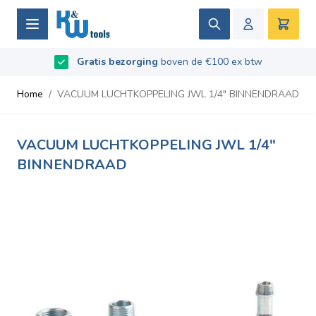
Ga naar de inhoud
Zoek
Winke
Beoordeeld met
Gratis bezorging
9.5
/
10
- Gebaseerd op
boven de €100 ex btw
669
recensies
Home
/
VACUUM LUCHTKOPPELING JWL 1/4" BINNENDRAAD
VACUUM LUCHTKOPPELING JWL 1/4"
BINNENDRAAD