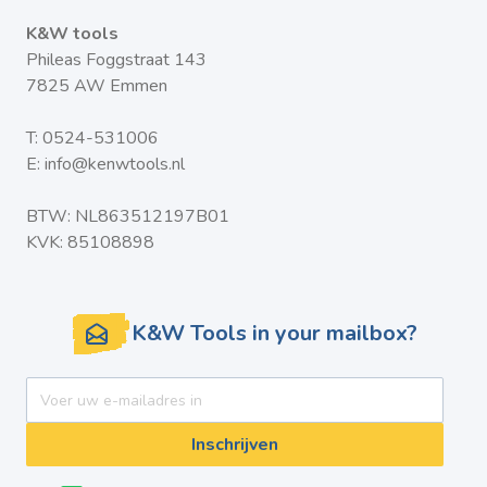
K&W tools
Phileas Foggstraat 143
7825 AW Emmen
T:
0524-531006
E:
info@kenwtools.nl
BTW: NL863512197B01
KVK: 85108898
K&W Tools in your mailbox?
E-mail adres
Inschrijven