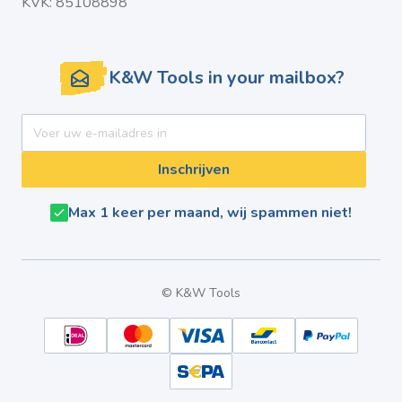
KVK: 85108898
K&W Tools in your mailbox?
E-mail adres
Inschrijven
Max 1 keer per maand, wij spammen niet!
© K&W Tools