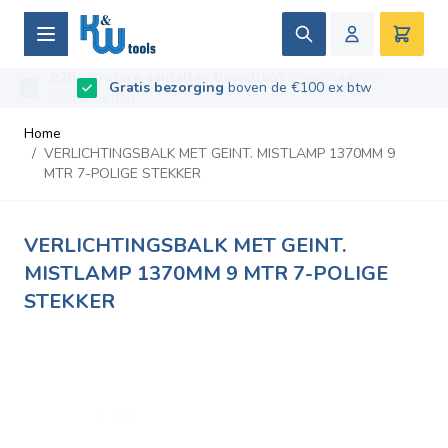
Ga naar de inhoud
Zoek
Winke
B2B / Grotere aantallen bestellen?
vraag naar de
Beoordeeld met
9.5
/
10
- Gebaseerd op
669
recensies
voorwaarden
Home
/
VERLICHTINGSBALK MET GEINT. MISTLAMP 1370MM 9
MTR 7-POLIGE STEKKER
VERLICHTINGSBALK MET GEINT.
MISTLAMP 1370MM 9 MTR 7-POLIGE
STEKKER