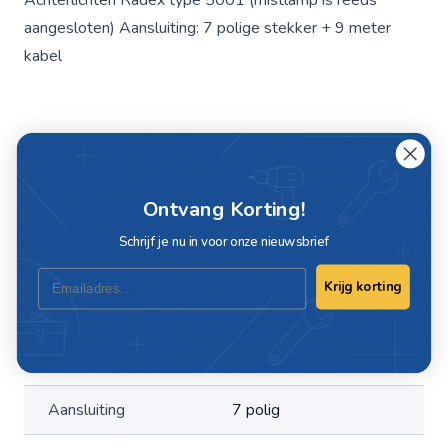
Achterlichten Radex type 5001 (mistlamp is reeds
aangesloten) Aansluiting: 7 polige stekker + 9 meter
kabel
Specificaties
Artikelnummer
19117
Ontvang Korting!
Voltage
12V
Schrijf je nu in voor onze nieuwsbrief
Email
Verlichting set/balk
Krijg korting
Type verlichting
compleet
Lichtbron
Gloeilamp
Aansluiting
7 polig