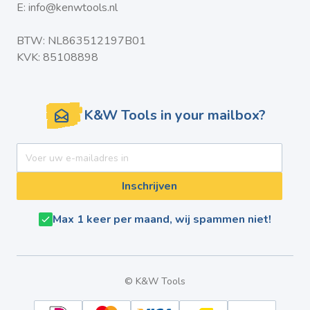
E:
info@kenwtools.nl
BTW: NL863512197B01
KVK: 85108898
K&W Tools in your mailbox?
E-mail adres
Inschrijven
Max 1 keer per maand, wij spammen niet!
© K&W Tools