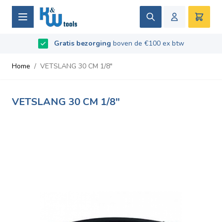
Ga naar de inhoud
Zoek
Winke
Beoordeeld met
Gratis bezorging
9.5
/
10
- Gebaseerd op
boven de €100 ex btw
669
recensies
Home
/
VETSLANG 30 CM 1/8"
VETSLANG 30 CM 1/8"