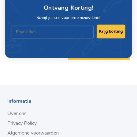
Ontvang Korting!
Specificaties
Schrijf je nu in voor onze nieuwsbrief
Artikelnummer
B755-1
Email
Krijg korting
Schrijf ook een review
Informatie
Over ons
Privacy Policy
Algemene voorwaarden